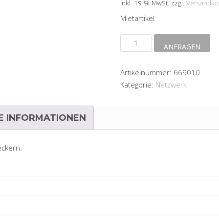
inkl. 19 % MwSt.
zzgl.
Versandko
Mietartikel
Netzwerkkabel
ANFRAGEN
Cat7/Cat6a,
10m
Artikelnummer:
669010
Menge
Kategorie:
Netzwerk
E INFORMATIONEN
eckern.