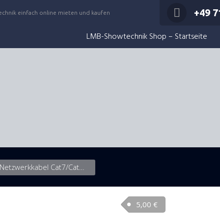
+49 7
echnik einfach online mieten und kaufen
LMB-Showtechnik Shop – Startseite
Netzwerkkabel Cat7/Cat6a, 10m
5,00
€