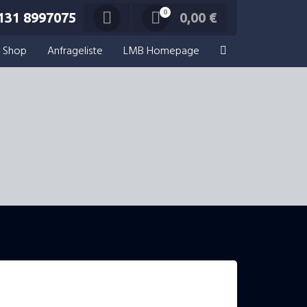
0
131 8997075
0,00
€
Shop
Anfrageliste
LMB Homepage