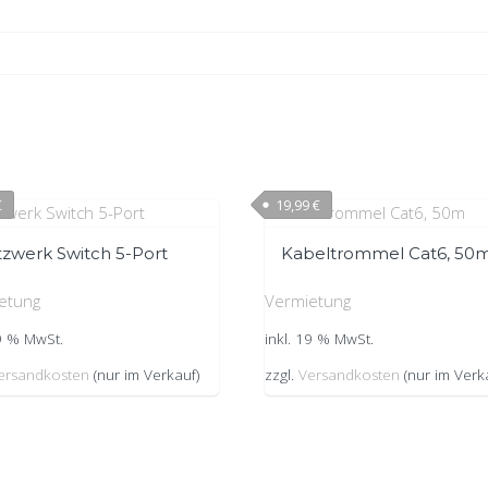
€
19,99
€
zwerk Switch 5-Port
Kabeltrommel Cat6, 50
etung
Vermietung
19 % MwSt.
inkl. 19 % MwSt.
ersandkosten
(nur im Verkauf)
zzgl.
Versandkosten
(nur im Verk
hemes
Impressum
Allgeme