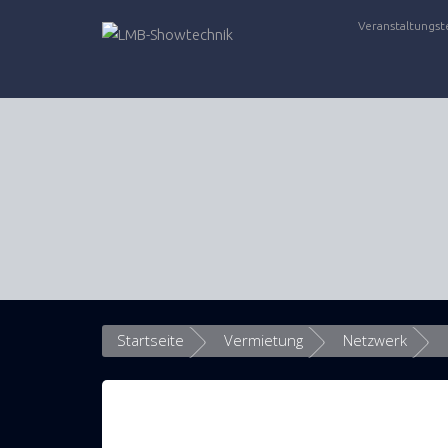
Zum
Veranstaltungst
Inhalt
springen
Startseite
Vermietung
Netzwerk