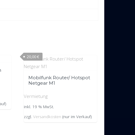
20,00
€
m
Mobilfunk Router/ Hotspot
Netgear M1
Vermietung
auf)
inkl. 19 % MwSt.
zzgl.
Versandkosten
(nur im Verkauf)
ine Geschäftsbedingungen
Datenschutzvereinbarung