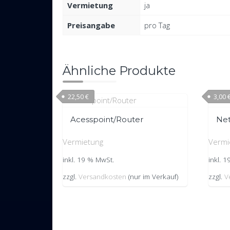
Vermietung
ja
Preisangabe
pro Tag
Ähnliche Produkte
22,50
€
3,00
Acesspoint/Router
Net
Vermietung
Vermi
inkl. 19 % MwSt.
inkl. 
zzgl.
Versandkosten
(nur im Verkauf)
zzgl.
V
Bereitgestellt von WordPress
|
Theme:
Trusted
by UXL T