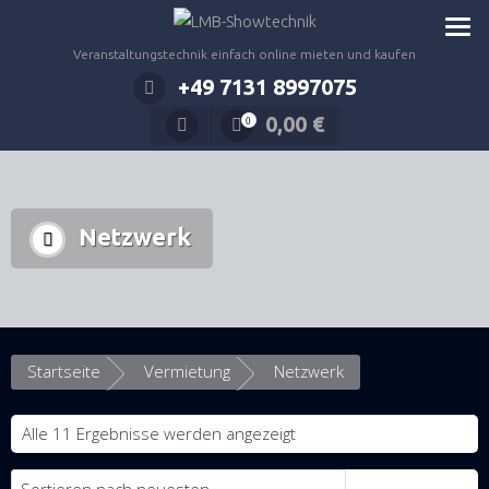
Zum
Inhalt
Veranstaltungstechnik einfach online mieten und kaufen
springen
+49 7131 8997075
0,00
€
0
Netzwerk
Startseite
Vermietung
Netzwerk
Nach
Alle 11 Ergebnisse werden angezeigt
neuesten
sortiert