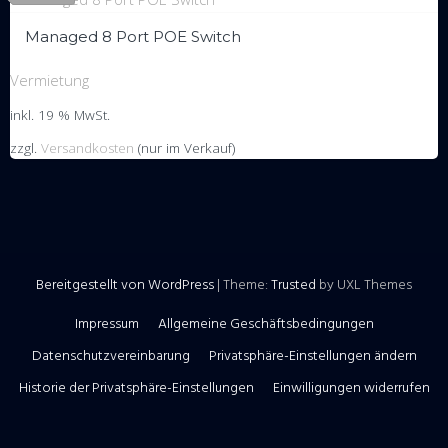
Managed 8 Port POE Switch
Vermietung
inkl. 19 % MwSt.
zzgl.
Versandkosten
(nur im Verkauf)
Bereitgestellt von WordPress
|
Theme:
Trusted
by UXL Themes
Impressum
Allgemeine Geschäftsbedingungen
Datenschutzvereinbarung
Privatsphäre-Einstellungen ändern
Historie der Privatsphäre-Einstellungen
Einwilligungen widerrufen
WordPress Cookie Hinweis von Real Cookie Banner