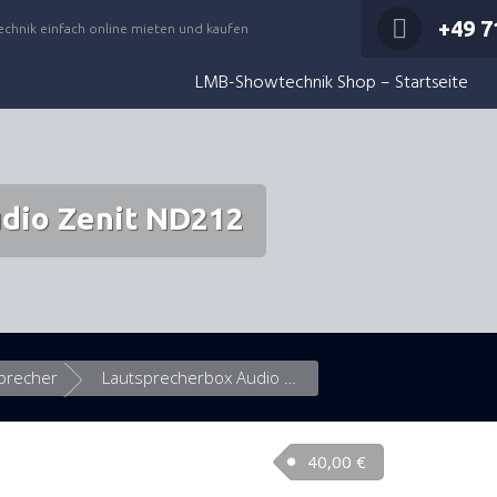
+49 7
echnik einfach online mieten und kaufen
LMB-Showtechnik Shop – Startseite
dio Zenit ND212
precher
Lautsprecherbox Audio Zenit ND212
40,00
€