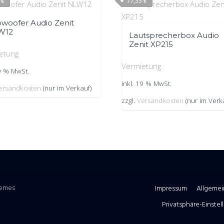
9
€
77,35
€
woofer Audio Zenit
W12
Lautsprecherbox Audio
Zenit XP215
etung
Vermietung
19 % MwSt.
inkl. 19 % MwSt.
ersandkosten
(nur im Verkauf)
zzgl.
Versandkosten
(nur im Verk
hemes
Impressum
Allgeme
Privatsphäre-Einste