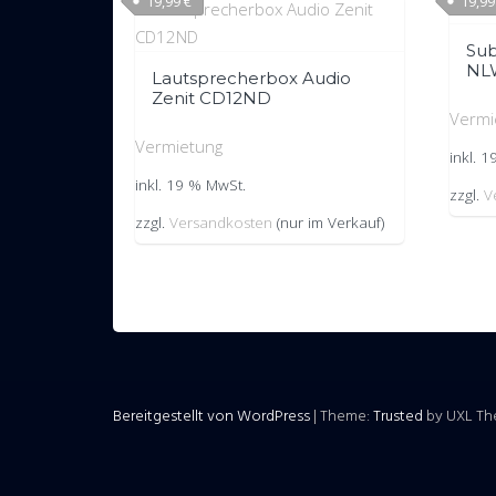
19,99
€
19,9
Sub
NL
Lautsprecherbox Audio
Zenit CD12ND
Vermi
Vermietung
inkl. 
inkl. 19 % MwSt.
zzgl.
V
zzgl.
Versandkosten
(nur im Verkauf)
Bereitgestellt von WordPress
|
Theme:
Trusted
by UXL T