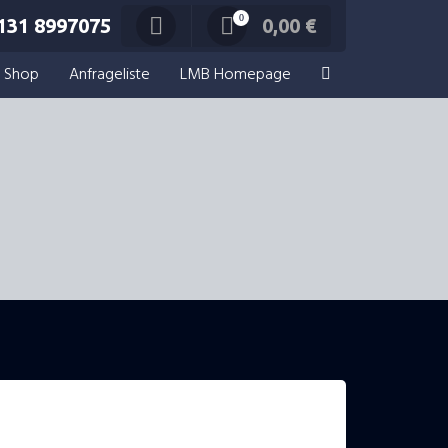
0
131 8997075
0,00
€
Shop
Anfrageliste
LMB Homepage