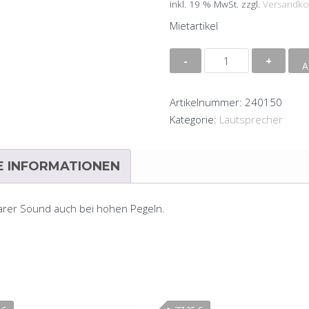
inkl. 19 % MwSt.
zzgl.
Versandko
Mietartikel
Lautsprecherbox
A
Audio
Zenit
Artikelnummer:
240150
ND212
Kategorie:
Lautsprecher
Menge
E INFORMATIONEN
klarer Sound auch bei hohen Pegeln.