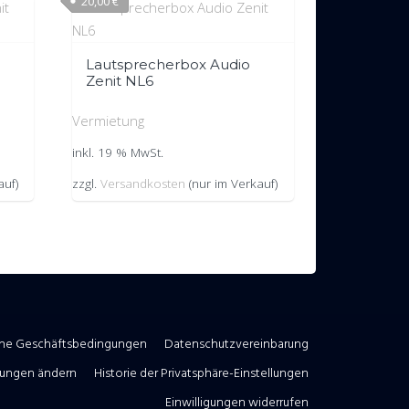
20,00
€
Lautsprecherbox Audio
Zenit NL6
Vermietung
inkl. 19 % MwSt.
auf)
zzgl.
Versandkosten
(nur im Verkauf)
ine Geschäftsbedingungen
Datenschutzvereinbarung
llungen ändern
Historie der Privatsphäre-Einstellungen
Einwilligungen widerrufen