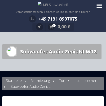
Zum
Inhalt
Veranstaltungstechnik einfach online mieten und kaufen
springen
+49 7131 8997075
0,00
€
0
Subwoofer Audio Zenit NLW12
Startseite
Vermietung
Ton
Lautsprecher
Subwoofer Audio Zenit NLW12