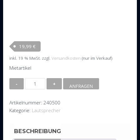
19,99
€
inkl. 19 % MwSt.
zzgl.
Versandkosten
(nur im Verkauf)
Mietartikel
Subwoofer
ANFRAGEN
Audio
Zenit
Artikelnummer:
240500
NLW12
Kategorie:
Lautsprecher
Menge
BESCHREIBUNG