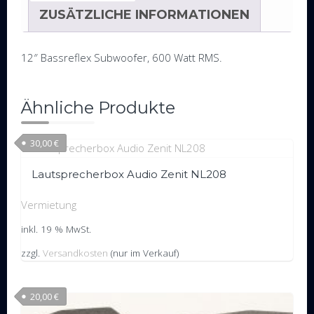
ZUSÄTZLICHE INFORMATIONEN
12″ Bassreflex Subwoofer, 600 Watt RMS.
Ähnliche Produkte
30,00
€
Lautsprecherbox Audio Zenit NL208
Vermietung
inkl. 19 % MwSt.
zzgl.
Versandkosten
(nur im Verkauf)
20,00
€