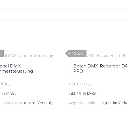
€
10,00
€
Kanal DMX
Botex DMX-Recorder D
mmersteuerung
PRO
etung
Vermietung
19 % MwSt.
inkl. 19 % MwSt.
ersandkosten
(nur im Verkauf)
zzgl.
Versandkosten
(nur im Verk
hemes
Impressum
Allgeme
Privatsphäre-Einste