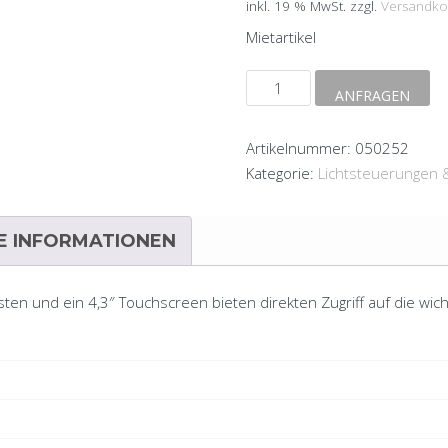
inkl. 19 % MwSt.
zzgl.
Versandko
Mietartikel
Wolfmix
ANFRAGEN
W1
MK2
Artikelnummer:
050252
Menge
Kategorie:
Lichtsteuerungen
E INFORMATIONEN
sten und ein 4,3″ Touchscreen bieten direkten Zugriff auf die wic