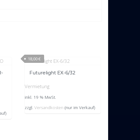
18,00
€
R-
Futurelight EX-6/32
Vermietung
inkl. 19 % MwSt.
zzgl.
Versandkosten
(nur im Verkauf)
auf)
ine Geschäftsbedingungen
Datenschutzvereinbarung
llungen ändern
Historie der Privatsphäre-Einstellungen