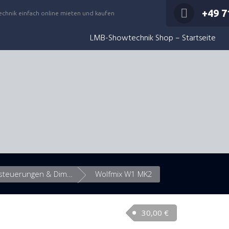
+49 7
echnik einfach online mieten und kaufen
LMB-Showtechnik Shop – Startseite
Lichtsteuerungen & Dimmer
Wolfmix W1 MK2
30,00
€