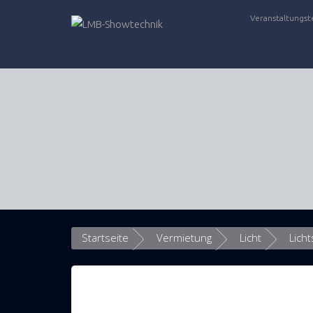
Zum
Veranstaltungst
Inhalt
springen
Startseite
Vermietung
Licht