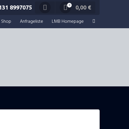
0
131 8997075
0,00
€
Shop
Anfrageliste
LMB Homepage