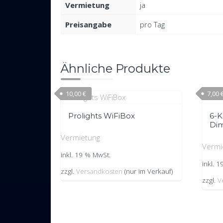
Vermietung
ja
Preisangabe
pro Tag
Ähnliche Produkte
10,00
€
7,00
Prolights WiFiBox
6-
Di
Vermietung
Vermi
inkl. 19 % MwSt.
inkl. 
zzgl.
Versandkosten
(nur im Verkauf)
zzgl.
V
Bereitgestellt von WordPress
|
Theme:
Trusted
by UXL T