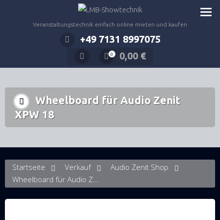
Zum
Inhalt
Veranstaltungstechnik einfach online mieten und kaufen
springen
+49 7131 8997075
0,00
€
0
Wheelboard für Audio Zenit
XPW 18
Startseite
Verkauf
Audio Zenit Shop
Wheelboard für Audio Zenit XPW 18