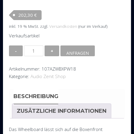
202,30
€
inkl. 19 % MwSt.
zzgl.
Versandkosten
(nur im Verkauf)
Verkaufsartikel
Wheelboard
ANFRAGEN
für
Audio
Artikelnummer:
107AZWBXPW18
Zenit
Kategorie:
Audio Zenit Shop
XPW
18
Menge
BESCHREIBUNG
ZUSÄTZLICHE INFORMATIONEN
Das Wheelboard lässt sich auf die Boxenfront