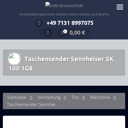
Zum
Inhalt
Veranstaltungstechnik einfach online mieten und kaufen
springen
+49 7131 8997075
0,00
€
0
Taschensender Sennheiser SK
100 1G8
Startseite
Vermietung
Ton
Mikrofone
Taschensender Sennheiser SK 100 1G8