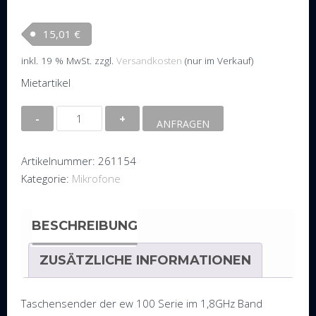
15,01
€
inkl. 19 % MwSt.
zzgl.
Versandkosten
(nur im Verkauf)
Mietartikel
Taschensender
ANFRAGEN
Sennheiser
SK
Artikelnummer:
261154
100
Kategorie:
Mikrofone
1G8
Menge
BESCHREIBUNG
ZUSÄTZLICHE INFORMATIONEN
Taschensender der ew 100 Serie im 1,8GHz Band