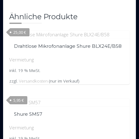
Ähnliche Produkte
25,00
€
Drahtlose Mikrofonanlage Shure BLX24E/B58
Vermietung
inkl. 19 % MwSt.
zzgl.
Versandkosten
(nur im Verkauf)
5,95
€
Shure SM57
Vermietung
inkl. 19 % MwSt.