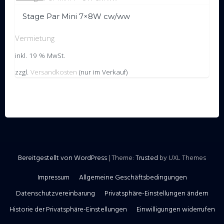
Stage Par Mini 7×8W cw/ww
Vermietung
inkl. 19 % MwSt.
zzgl.
Versandkosten
(nur im Verkauf)
Bereitgestellt von WordPress
|
Theme:
Trusted
by UXL Themes
Impressum
Allgemeine Geschäftsbedingungen
Datenschutzvereinbarung
Privatsphäre-Einstellungen ändern
Historie der Privatsphäre-Einstellungen
Einwilligungen widerrufen