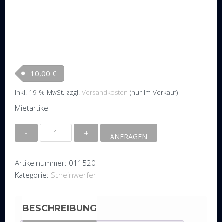
10,00
€
inkl. 19 % MwSt.
zzgl.
Versandkosten
(nur im Verkauf)
Mietartikel
Studio
ANFRAGEN
Par
PLATINUM
Artikelnummer:
011520
20
Kategorie:
Scheinwerfer
x
3W
LED
BESCHREIBUNG
RGB