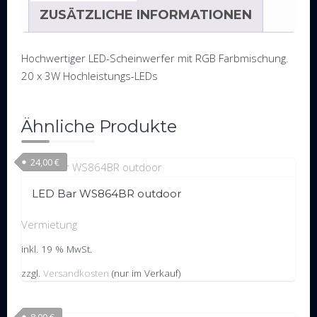
Menge
ZUSÄTZLICHE INFORMATIONEN
Hochwertiger LED-Scheinwerfer mit RGB Farbmischung.
20 x 3W Hochleistungs-LEDs
Ähnliche Produkte
24,00
€
LED Bar WS864BR outdoor
Vermietung
inkl. 19 % MwSt.
zzgl.
Versandkosten
(nur im Verkauf)
8,00
€