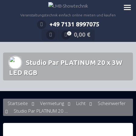
Zum
Inhalt
Veranstaltungstechnik einfach online mieten und kaufen
springen
+49 7131 8997075
0,00
€
0
Studio Par PLATINUM 20 x 3W
LED RGB
Startseite
Vermietung
Licht
Scheinwerfer
Studio Par PLATINUM 20 x 3W LED RGB