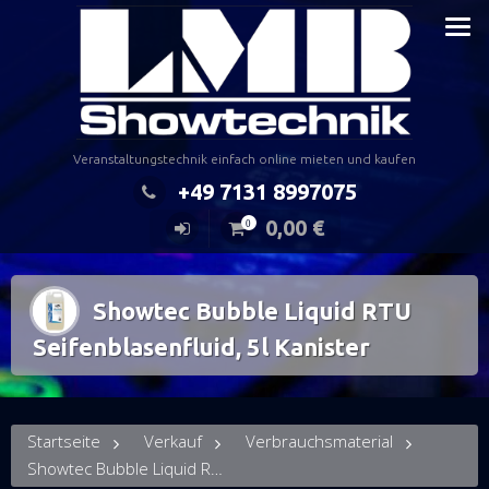
Zum
Inhalt
springen
Veranstaltungstechnik einfach online mieten und kaufen
+49 7131 8997075
0,00
€
0
Showtec Bubble Liquid RTU
Seifenblasenfluid, 5l Kanister
Startseite
Verkauf
Verbrauchsmaterial
Showtec Bubble Liquid RTU Seifenblasenfluid, 5l Kanister