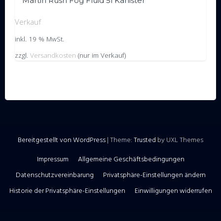
Martin Rush Fog Fluid 5l Kanister
Verkauf
inkl. 19 % MwSt.
zzgl.
Versandkosten
(nur im Verkauf)
Bereitgestellt von WordPress
|
Theme:
Trusted
by UXL Themes
Impressum
Allgemeine Geschäftsbedingungen
Datenschutzvereinbarung
Privatsphäre-Einstellungen ändern
Historie der Privatsphäre-Einstellungen
Einwilligungen widerrufen
WordPress Cookie Hinweis von Real Cookie Banner