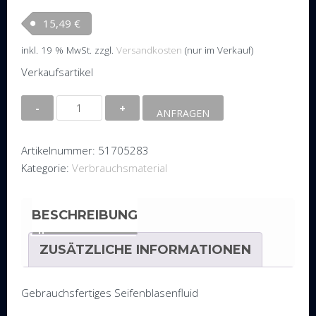
15,49
€
inkl. 19 % MwSt.
zzgl.
Versandkosten
(nur im Verkauf)
Verkaufsartikel
Showtec
ANFRAGEN
Bubble
Liquid
Artikelnummer:
51705283
RTU
Kategorie:
Verbrauchsmaterial
Seifenblasenfluid,
5l
Kanister
BESCHREIBUNG
Menge
ZUSÄTZLICHE INFORMATIONEN
Gebrauchsfertiges Seifenblasenfluid