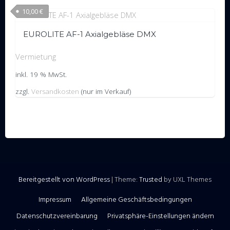
10,00
€
EUROLITE AF-1 Axialgebläse DMX
Vermietung
inkl. 19 % MwSt.
zzgl.
Versandkosten
(nur im Verkauf)
Bereitgestellt von WordPress
|
Theme:
Trusted
by UXL Themes
Impressum
Allgemeine Geschäftsbedingungen
Datenschutzvereinbarung
Privatsphäre-Einstellungen ändern