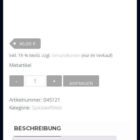
40,00
€
inkl. 19 % MwSt.
zzgl.
Versandkosten
(nur im Verkauf)
Mietartikel
Schneemaschine
ANFRAGEN
Antari
SW-
Artikelnummer:
045121
300
Kategorie:
Spezialeffekte
Menge
BESCHREIBUNG