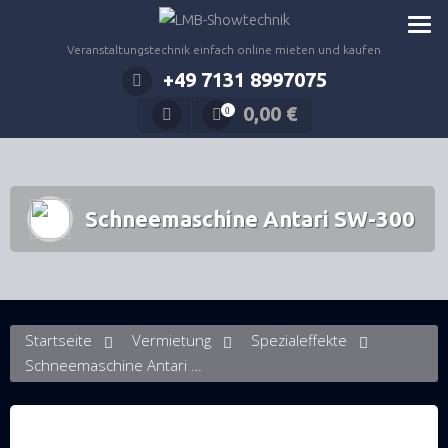
Zum
Inhalt
Veranstaltungstechnik einfach online mieten und kaufen
springen
+49 7131 8997075
0,00
€
0
Schneemaschine Antari SW-300
Startseite
Vermietung
Spezialeffekte
Schneemaschine Antari SW-300