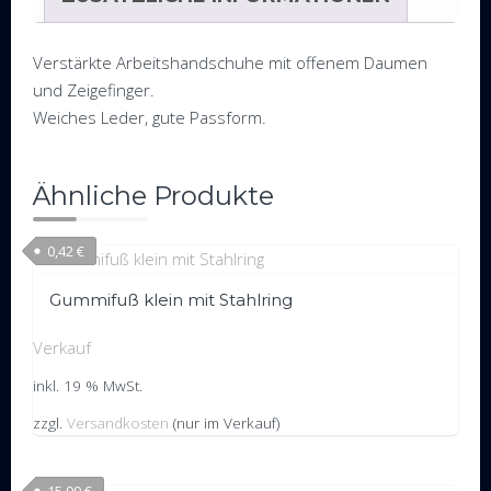
Verstärkte Arbeitshandschuhe mit offenem Daumen
und Zeigefinger.
Weiches Leder, gute Passform.
Ähnliche Produkte
0,42
€
Gummifuß klein mit Stahlring
Verkauf
inkl. 19 % MwSt.
zzgl.
Versandkosten
(nur im Verkauf)
15,99
€