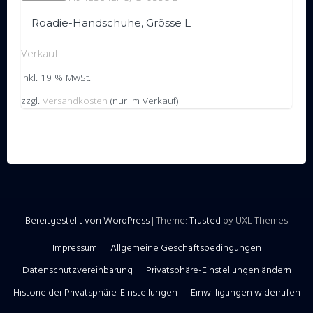
Roadie-Handschuhe, Grösse L
Verkauf
inkl. 19 % MwSt.
zzgl.
Versandkosten
(nur im Verkauf)
Bereitgestellt von WordPress
|
Theme:
Trusted
by UXL Themes
Impressum
Allgemeine Geschäftsbedingungen
Datenschutzvereinbarung
Privatsphäre-Einstellungen ändern
Historie der Privatsphäre-Einstellungen
Einwilligungen widerrufen