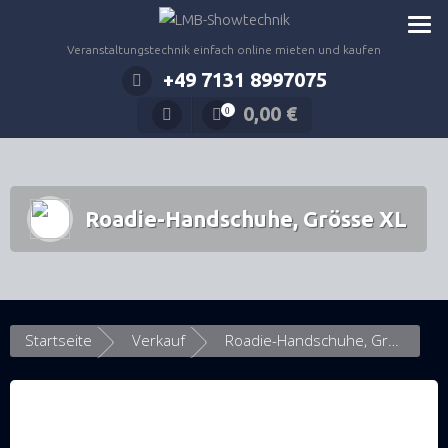
Zum
Inhalt
Veranstaltungstechnik einfach online mieten und kaufen
springen
+49 7131 8997075
0,00
€
0
Roadie-Handschuhe, Grösse XL
Startseite
Verkauf
Roadie-Handschuhe, Grösse XL