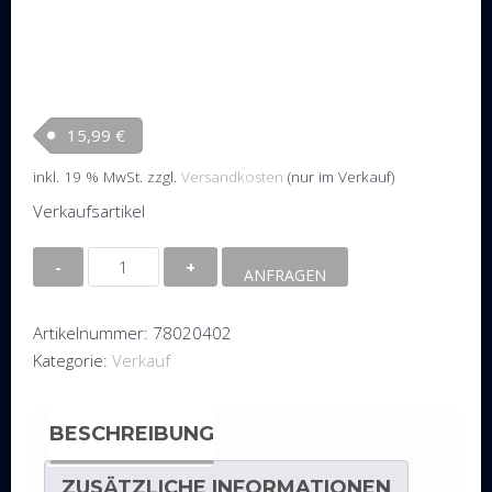
15,99
€
inkl. 19 % MwSt.
zzgl.
Versandkosten
(nur im Verkauf)
Verkaufsartikel
Roadie-
ANFRAGEN
Handschuhe,
Grösse
Artikelnummer:
78020402
XL
Kategorie:
Verkauf
Menge
BESCHREIBUNG
ZUSÄTZLICHE INFORMATIONEN