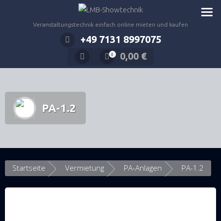
Zum
Inhalt
Veranstaltungstechnik einfach online mieten und kaufen
springen
+49 7131 8997075
0,00
€
0
PA-1.2
Startseite
Vermietung
PA-Anlagen
PA-1.2