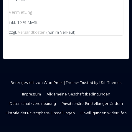
Vermietung
inkl. 19 % MwSt.
zzgl.
Versandkosten
(nur im Verkauf)
Bereitgestellt von WordPress
|
Theme:
Trusted
by UXL Themes
Impressum
Allgemeine Geschäftsbedingungen
Datenschutzvereinbarung
Privatsphäre-Einstellungen ändern
Historie der Privatsphäre-Einstellungen
Einwilligungen widerrufen
WordPress Cookie Hinweis von Real Cookie Banner