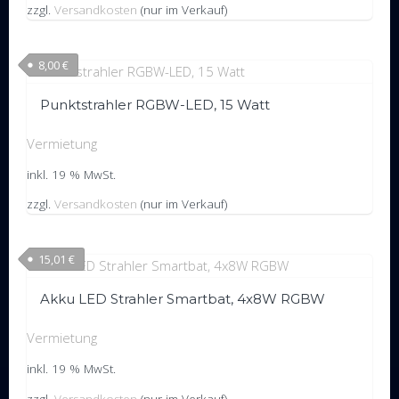
zzgl.
Versandkosten
(nur im Verkauf)
8,00
€
Punktstrahler RGBW-LED, 15 Watt
Vermietung
inkl. 19 % MwSt.
zzgl.
Versandkosten
(nur im Verkauf)
15,01
€
Akku LED Strahler Smartbat, 4x8W RGBW
Vermietung
inkl. 19 % MwSt.
Bereitgestellt von WordPress
|
Theme:
Trusted
by UXL Themes
zzgl.
Versandkosten
(nur im Verkauf)