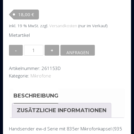
18,00
€
inkl. 19 % MwSt.
zzgl.
Versandkosten
(nur im Verkauf)
Mietartikel
Handsender
ANFRAGEN
e835
ew-
Artikelnummer:
261153D
d
Kategorie:
Mikrofone
Menge
BESCHREIBUNG
ZUSÄTZLICHE INFORMATIONEN
Handsender ew-d Serie mit 835er Mikrofonkapsel (935