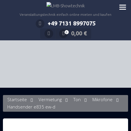
Zum
Inhalt
Veranstaltungstechnik einfach online mieten und kaufen
springen
+49 7131 8997075
0,00
€
0
Startseite
Vermietung
Ton
Mikrofone
Handsender e835 ew-d