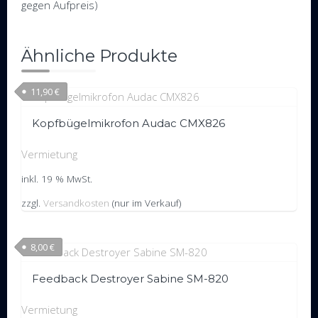
gegen Aufpreis)
Ähnliche Produkte
11,90
€
Kopfbügelmikrofon Audac CMX826
Vermietung
inkl. 19 % MwSt.
zzgl.
Versandkosten
(nur im Verkauf)
8,00
€
Feedback Destroyer Sabine SM-820
Vermietung