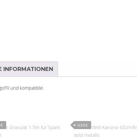
E INFORMATIONEN
gicFX und kompatible.
0
€
9,50
€