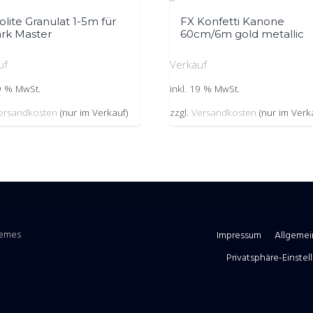
olite Granulat 1-5m für
FX Konfetti Kanone
rk Master
60cm/6m gold metallic
uf
Verkauf
19 % MwSt.
inkl. 19 % MwSt.
ersandkosten
(nur im Verkauf)
zzgl.
Versandkosten
(nur im Verk
hemes
Impressum
Allgeme
Privatsphäre-Einste