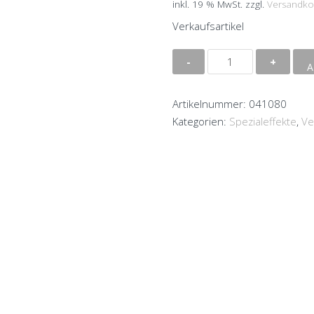
inkl. 19 % MwSt.
zzgl.
Versandko
Verkaufsartikel
FX
A
Konfetti
Kanone
Artikelnummer:
041080
80cm/8m
Kategorien:
Spezialeffekte
,
Ve
gold
metallic
Menge