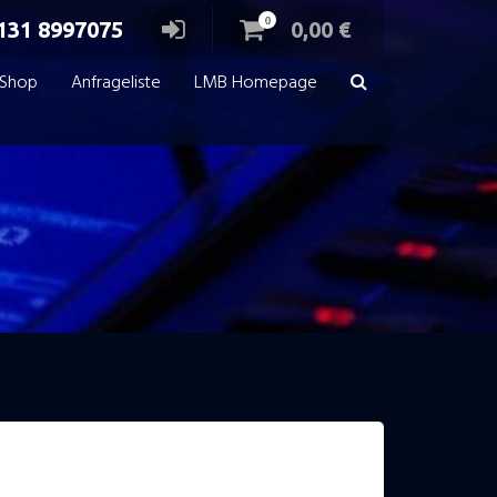
0
131 8997075
0,00
€
Shop
Anfrageliste
LMB Homepage