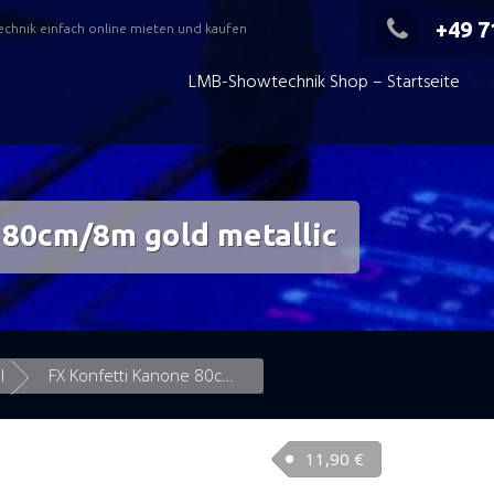
+49 7
echnik einfach online mieten und kaufen
LMB-Showtechnik Shop – Startseite
 80cm/8m gold metallic
l
FX Konfetti Kanone 80cm/8m gold metallic
11,90
€