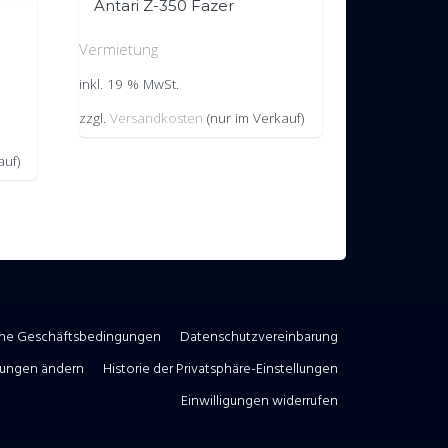
Antari Z-350 Fazer
Vermietung
inkl. 19 % MwSt.
zzgl.
Versandkosten
(nur im Verkauf)
auf)
ine Geschäftsbedingungen
Datenschutzvereinbarung
llungen ändern
Historie der Privatsphäre-Einstellungen
Einwilligungen widerrufen