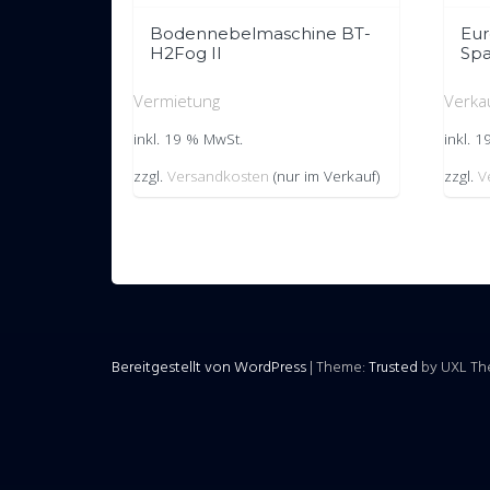
Bodennebelmaschine BT-
Eur
H2Fog II
Spa
Vermietung
Verka
inkl. 19 % MwSt.
inkl. 
zzgl.
Versandkosten
(nur im Verkauf)
zzgl.
V
Bereitgestellt von WordPress
|
Theme:
Trusted
by UXL T