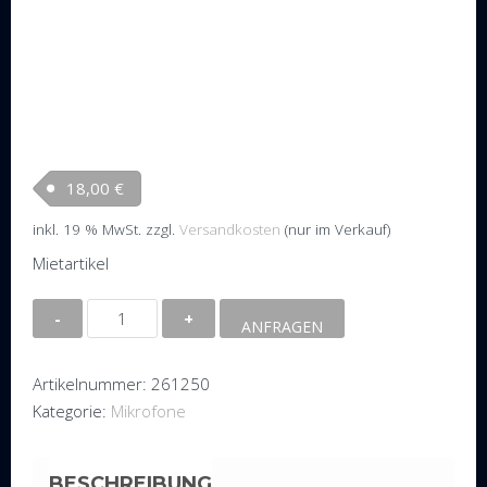
18,00
€
inkl. 19 % MwSt.
zzgl.
Versandkosten
(nur im Verkauf)
Mietartikel
Drahtlose
ANFRAGEN
Mikrofonanlage
Sennheiser
Artikelnummer:
261250
ew-
Kategorie:
Mikrofone
100
1G8
Menge
BESCHREIBUNG