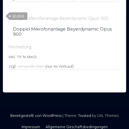
60,00
€
Doppel Mikrofonanlage Beyerdynamic Opus
900
Vermietung
inkl. 19 % MwSt.
zzgl.
Versandkosten
(nur im Verkauf)
Bereitgestellt von WordPress
|
Theme:
Trusted
by UXL Themes
Impressum
Allgemeine Geschäftsbedingungen