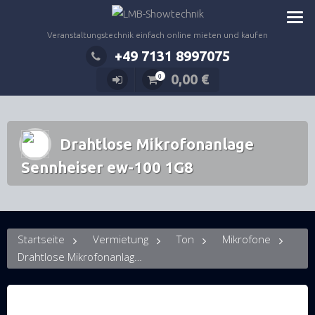
Zum
Inhalt
Veranstaltungstechnik einfach online mieten und kaufen
springen
+49 7131 8997075
0,00
€
0
Drahtlose Mikrofonanlage
Sennheiser ew-100 1G8
Startseite
Vermietung
Ton
Mikrofone
Drahtlose Mikrofonanlage Sennheiser ew-100 1G8