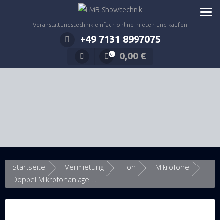
Zum
Inhalt
Veranstaltungstechnik einfach online mieten und kaufen
springen
+49 7131 8997075
0,00
€
0
Startseite
Vermietung
Ton
Mikrofone
Doppel Mikrofonanlage Beyerdynamic Opus 900