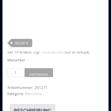
60,00
€
inkl. 19 % MwSt.
zzgl.
Versandkosten
(nur im Verkauf)
Mietartikel
Doppel
ANFRAGEN
Mikrofonanlage
Beyerdynamic
Artikelnummer:
261271
Opus
Kategorie:
Mikrofone
900
Menge
BESCHREIBUNG