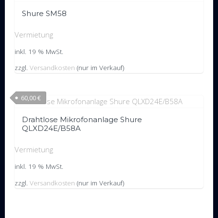
Shure SM58
Vermietung
inkl. 19 % MwSt.
zzgl.
Versandkosten
(nur im Verkauf)
60,00
€
Drahtlose Mikrofonanlage Shure
QLXD24E/B58A
Vermietung
inkl. 19 % MwSt.
Bereitgestellt von WordPress
|
Theme:
Trusted
by UXL Themes
zzgl.
Versandkosten
(nur im Verkauf)
Impressum
Allgemeine Geschäftsbedingungen
Datenschutzvereinbarung
Privatsphäre-Einstellungen ändern