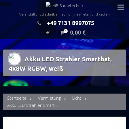
Zum
Inhalt
Veranstaltungstechnik einfach online mieten und kaufen
springen
+49 7131 8997075
0,00
€
0
Akku LED Strahler Smartbat,
4x8W RGBW, weiß
Startseite
Vermietung
Licht
Akku LED Strahler Smartbat, 4x8W RGBW, weiß