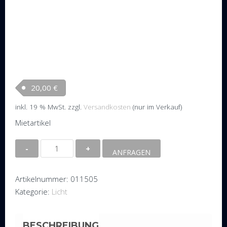
20,00
€
inkl. 19 % MwSt.
zzgl.
Versandkosten
(nur im Verkauf)
Mietartikel
Akku
ANFRAGEN
LED
Strahler
Artikelnummer:
011505
Smartbat,
Kategorie:
Licht
4x8W
RGBW,
weiß
BESCHREIBUNG