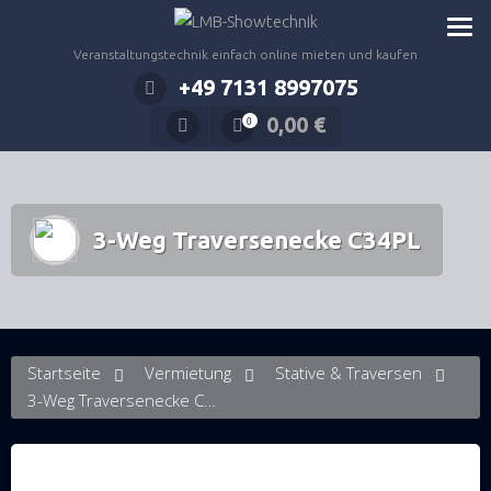
Zum
Inhalt
Veranstaltungstechnik einfach online mieten und kaufen
springen
+49 7131 8997075
0,00
€
0
3-Weg Traversenecke C34PL
Startseite
Vermietung
Stative & Traversen
3-Weg Traversenecke C34PL