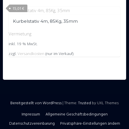
15,01
€
Kurbelstativ 4m, 85Kg, 35mm
Vermietung
inkl. 19 % MwSt.
zzgl.
Versandkosten
(nur im Verkauf)
Bereitgestellt von WordPress
|
Theme:
Trusted
by UXL Themes
Impressum
Allgemeine Geschäftsbedingungen
Datenschutzvereinbarung
Privatsphäre-Einstellungen ändern