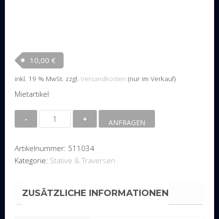
10,00
€
inkl. 19 % MwSt.
zzgl.
Versandkosten
(nur im Verkauf)
Mietartikel
3-
ANFRAGEN
Weg
Traversenecke
Artikelnummer:
511034
C34PL
Kategorie:
Stative & Traversen
Menge
ZUSÄTZLICHE INFORMATIONEN